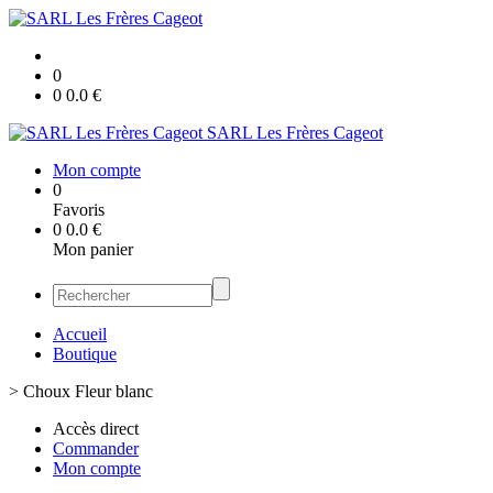
0
0
0.0
€
SARL Les Frères Cageot
Mon compte
0
Favoris
0
0.0
€
Mon panier
Accueil
Boutique
>
Choux Fleur blanc
Accès direct
Commander
Mon compte